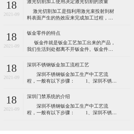
激光切割加工使用决定激光切割的质量
18
固时体积收缩的能力；偏析指化学成分不
激光切割加工是指利用激光束投射到材
均性。 焊接性能：指金属材料通过加热或
2021-09
料表面产生的热效应来完成加工过程，包
加热和加压焊接方法，把两个或两个以上
括激光切割、激光雕刻（激光打标）等。
金属材料焊接到一起，接口处能满足使用
如今的汽车消费夸大个性化，原来的模具
目的的
钣金零件的特点
18
化出产因为自身的局限--制作模具的周期很
钣金件就是钣金工艺加工出来的产品，
长，已难以适应越来越快的车型更替。激
2021-09
我们生活到处都离不开钣金件。钣金件是
光切割成型出产塑胶产品：节约塑胶模具
通过灯丝电源绕组、激光切割、重型加
投资：
工、金属粘结、金属拉拔、等离子切割、
深圳不锈钢钣金加工流程工艺
18
精密焊接、辊轧成型、金属板材弯曲成
深圳不锈钢钣金加工生产中工艺流
型、模锻、水喷射切割来制作的。 国外
2021-09
程，一般有以下步骤： 1、深圳不锈钢
某专业期
钣金加工下料：下料时深圳不锈钢钣金加
工初始，也是必经的工艺，下料分为激光
深圳门禁系统的介绍
18
下料、数冲下料。 2、刨坑：刨坑工艺
深圳不锈钢钣金加工生产中工艺流
并不是所有产品都需要刨坑，一般客户指
2021-09
程，一般有以下步骤： 1、深圳不锈钢
定要求刨坑，才用的上刨坑 3、折弯：
钣金加工下料：下料时深圳不锈钢钣金加
想要成型产品，折弯这一步也是的，折弯
工初始，也是必经的工艺，下料分为激光
一
下料、数冲下料。 2、刨坑：刨坑工艺