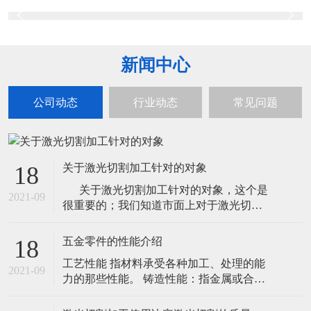
新闻中心
公司动态
行业动态
常见问题
关于激光切割加工针对的对象
18
关于激光切割加工针对的对象，这个是
2021-09
很重要的；我们知道市面上对于激光切割
的使用已经不是八九十年代那样了，现在
使用激光切割的那可是数不胜数的。虽然
五金零件的性能介绍
18
很多材质使用其他的方式切割效果更佳，
工艺性能 指材料承受各种加工、处理的能
怎奈激光效率太高，所以还是被替代了。
2021-09
力的那些性能。 铸造性能：指金属或合金
就拿简单的一些材质来说吧！如石头、塑
是否适合铸造的一些工艺性能，主要包括
胶等材质
流性能、充满铸模能力；收缩性、铸件凝