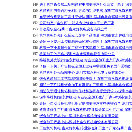
149.
关于机箱钣金加工切割过程中需要注意什么细节问题？-深
150.
机箱机柜与普通柜子相比更多的功能要求-深圳市鑫永辉机
151.
东莞钣金机架加工需注意烧边问题-深圳市鑫永辉机电设备
152.
公司动态_[鑫永辉]一站式专业钣金加工生产厂家
153.
什么是钣金-深圳市鑫永辉机电设备有限公司
154.
机箱机柜外壳什么反应会影响产品质量-深圳市鑫永辉机电
155.
介绍一下使用工控机箱外壳的核心特性？-深圳市鑫永辉机
156.
科普一下小型钣金加工标准工艺流程？-深圳市鑫永辉机电
157.
机架加工的用途-深圳市鑫永辉机电设备有限公司
158.
终端机外壳设计[鑫永辉机电]专业钣金加工生产厂家-深圳
159.
了解一下关于广告机钣金加工过程中需要避免表面不受损伤
160.
机箱机柜外壳新闻中心-深圳市鑫永辉机电设备有限公司
161.
钣金机箱加工工艺流程有哪些步骤？-深圳市鑫永辉机电设
162.
阐述一下终端机钣金加工有哪些加工流程？-深圳市鑫永辉
163.
阐述关于通信机箱机柜制作材料选择有哪些要求？-深圳市
164.
深圳终端机[鑫永辉机电]专业钣金加工生产厂家-深圳市鑫
165.
介绍下自动设备机箱机柜定制需要注意哪些关键点？-深圳
166.
查询终端生产厂商[鑫永辉机电]专业钣金加工生产厂家-深
167.
钣金加工产品中心-深圳市鑫永辉机电设备有限公司
168.
钣金加工产品中心-深圳市鑫永辉机电设备有限公司
169.
工控机箱机柜[鑫永辉机电]专业钣金加工生产厂家-深圳市