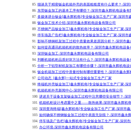
85.
细谈关于精密钣金机箱外壳的表面粗糙度有什么要求？-深圳
86.
东莞钣金加工的基本工序有哪些？-深圳市鑫永辉机电设备有
87.
多媒体讲台钣金[鑫永辉机电]专业钣金加工生产厂家-深圳市
88.
钣金加工技术介绍-深圳市鑫永辉机电设备有限公司
89.
不锈钢产品钣金加工[鑫永辉机电]专业钣金加工生产厂家-深
90.
停车场及广告栏[鑫永辉机电]专业钣金加工生产厂家-深圳市
91.
影响不锈钢机架加工过程中质量效果差原因分析？-深圳市鑫
92.
如何提高通讯机箱机柜的散热效率？-深圳市鑫永辉机电设备
93.
深圳钣金加工-深圳市鑫永辉机电设备有限公司
94.
判断机箱机柜品质好坏方法有什么？-深圳市鑫永辉机电设备
95.
分析一下铝型材机架加工有哪些步骤？-深圳市鑫永辉机电设
96.
钣金机箱加工过程中质量控制有哪些重要性？-深圳市鑫永辉
97.
公司动态_[鑫永辉]一站式专业钣金加工生产厂家
98.
终端机外壳钣金加工[鑫永辉机电]专业钣金加工生产厂家-深
99.
机箱机柜外壳新闻中心-深圳市鑫永辉机电设备有限公司
100.
讲述关于设备支架钣金加工过程中注意哪些安全细节？-深
101.
机箱机柜设计考虑重中之重——散热效果-深圳市鑫永辉机
102.
深圳查询终端[鑫永辉机电]专业钣金加工生产厂家-深圳市
103.
如何确保不锈钢钣金加工过程中表面无划痕？-深圳市鑫永
104.
停车场及广告栏[鑫永辉机电]专业钣金加工生产厂家-深圳
105.
办公环境-深圳市鑫永辉机电设备有限公司