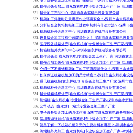
319.
电子设备钣金加工时避免产生裂缝？-深圳市鑫永辉机电设
320.
操作台钣金加工[鑫永辉机电]专业钣金加工生产厂家-深圳
321.
钣金加工产品中心-深圳市鑫永辉机电设备有限公司
322.
机架加工焊接时注意哪些作业环境安全？-深圳市鑫永辉机
323.
分析铝合金机箱机柜加工过程中切割有什么方法？-深圳市
324.
机箱机柜外壳新闻中心-深圳市鑫永辉机电设备有限公司
325.
设备钣金加工过程中步骤是什么？-深圳市鑫永辉机电设备
326.
医疗设备机箱外壳[鑫永辉机电]专业钣金加工生产厂家-深
327.
机箱机柜外壳新闻中心-深圳市鑫永辉机电设备有限公司
328.
操作台钣金[鑫永辉机电]专业钣金加工生产厂家-深圳市鑫
329.
操作台加工钣金[鑫永辉机电]专业钣金加工生产厂家-深圳
330.
介绍一下不锈钢机架加工的工艺流程是什么？-深圳市鑫永
331.
如何保证机箱机柜加工的尺寸精度？-深圳市鑫永辉机电设
332.
通讯机箱机柜[鑫永辉机电]专业钣金加工生产厂家-深圳市
333.
机箱机柜外壳新闻中心-深圳市鑫永辉机电设备有限公司
334.
钣金机箱机柜外壳[鑫永辉机电]专业钣金加工生产厂家-深
335.
终端机[鑫永辉机电]专业钣金加工生产厂家-深圳市鑫永辉
336.
公司动态_[鑫永辉]一站式专业钣金加工生产厂家
337.
电子设备钣金加工的具体作用-深圳市鑫永辉机电设备有限
338.
深圳查询终端机[鑫永辉机电]专业钣金加工生产厂家-深圳
339.
简单了解一下机箱机柜外壳的主要材料有哪些？-深圳市鑫
340.
终端机外壳加工[鑫永辉机电]专业钣金加工生产厂家-深圳