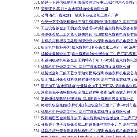
554.
简述一下通信机箱机柜表面喷涂过程中出现起泡怎么处理?
555.
荣誉证书-深圳市鑫永辉机电设备有限公司
556.
公司动态_[鑫永辉]一站式专业钣金加工生产厂家
557.
介绍一下不锈钢机箱外壳加工有哪些应用领域呢？-深圳市
558.
工业设备钣金加工的热变形处理-深圳市鑫永辉机电设备有
559.
传统钣金加工工艺离人越来越远-深圳市鑫永辉机电设备有
560.
非标机箱机柜表面处理有哪些要求-深圳市鑫永辉机电设备
561.
钣金机箱机柜外壳[鑫永辉机电]专业钣金加工生产厂家-深
562.
机械设备钣金加工[鑫永辉机电]专业钣金加工生产厂家-深
563.
不锈钢机箱机柜钣金加工的特点分析！-深圳市鑫永辉机电
564.
机箱机柜外壳新闻中心-深圳市鑫永辉机电设备有限公司
565.
机架钣金加工的工艺水平如何提高-深圳市鑫永辉机电设备
566.
钣金加工时钣金材料选择有哪些要求-深圳市鑫永辉机电设
567.
激光加工[鑫永辉机电]专业钣金加工生产厂家-深圳市鑫永
568.
注意避免不锈钢机柜钣金加工过程中浪费-深圳市鑫永辉机
569.
不锈钢机架防锈处理措施-深圳市鑫永辉机电设备有限公司
570.
终端机钣金壳[鑫永辉机电]专业钣金加工生产厂家-深圳市
571.
机箱机柜外壳新闻中心-深圳市鑫永辉机电设备有限公司
572.
深圳精密五金冲压件加工[鑫永辉机电]专业钣金加工生产厂
573.
分析关于电子设备钣金加工时避免哪些散热不足？-深圳市
574.
机箱机柜外壳有哪几种结构形式？-深圳市鑫永辉机电设备