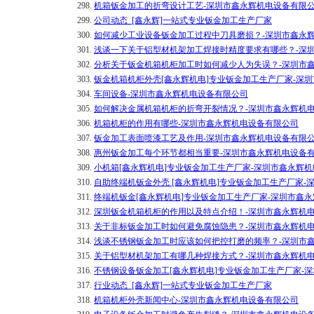
298.
机箱钣金加工的折弯设计工艺-深圳市鑫永辉机电设备有限
299.
公司动态_[鑫永辉]一站式专业钣金加工生产厂家
300.
如何减少工业设备钣金加工过程中刀具磨损？-深圳市鑫永
301.
浅谈一下关于铝型材机架加工焊接时精度要求有哪些？-深
302.
分析关于钣金机箱机柜加工时如何减少人为失误？-深圳市
303.
钣金机箱机柜外壳[鑫永辉机电]专业钣金加工生产厂家-深
304.
车间设备-深圳市鑫永辉机电设备有限公司
305.
如何解决金属机箱机柜的折弯开裂情况？-深圳市鑫永辉机
306.
机箱机柜的作用有哪些-深圳市鑫永辉机电设备有限公司
307.
钣金加工表面喷漆工艺及作用-深圳市鑫永辉机电设备有限
308.
惠州钣金加工每个环节都相当重要-深圳市鑫永辉机电设备
309.
小机箱[鑫永辉机电]专业钣金加工生产厂家-深圳市鑫永辉
310.
自助终端机钣金外壳 [鑫永辉机电]专业钣金加工生产厂家-
311.
终端机钣金[鑫永辉机电]专业钣金加工生产厂家-深圳市鑫
312.
深圳钣金机箱机柜的作用以及特点介绍！-深圳市鑫永辉机
313.
关于非标钣金加工时如何避免腐蚀隐患？-深圳市鑫永辉机
314.
浅谈不锈钢钣金加工时应该如何把控打磨的频率？-深圳市
315.
关于铝型材机架加工有哪几种焊接方式？-深圳市鑫永辉机
316.
不锈钢设备钣金加工[鑫永辉机电]专业钣金加工生产厂家-
317.
行业动态_[鑫永辉]一站式专业钣金加工生产厂家
318.
机箱机柜外壳新闻中心-深圳市鑫永辉机电设备有限公司