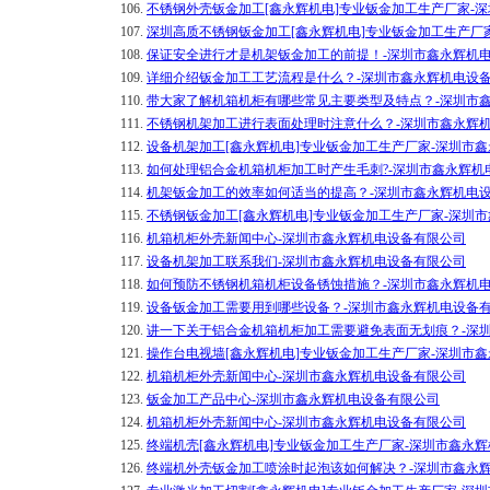
106.
不锈钢外壳钣金加工[鑫永辉机电]专业钣金加工生产厂家-
107.
深圳高质不锈钢钣金加工[鑫永辉机电]专业钣金加工生产厂
108.
保证安全进行才是机架钣金加工的前提！-深圳市鑫永辉机
109.
详细介绍钣金加工工艺流程是什么？-深圳市鑫永辉机电设
110.
带大家了解机箱机柜有哪些常见主要类型及特点？-深圳市
111.
不锈钢机架加工进行表面处理时注意什么？-深圳市鑫永辉
112.
设备机架加工[鑫永辉机电]专业钣金加工生产厂家-深圳市
113.
如何处理铝合金机箱机柜加工时产生毛刺?-深圳市鑫永辉机
114.
机架钣金加工的效率如何适当的提高？-深圳市鑫永辉机电
115.
不锈钢钣金加工[鑫永辉机电]专业钣金加工生产厂家-深圳
116.
机箱机柜外壳新闻中心-深圳市鑫永辉机电设备有限公司
117.
设备机架加工联系我们-深圳市鑫永辉机电设备有限公司
118.
如何预防不锈钢机箱机柜设备锈蚀措施？-深圳市鑫永辉机
119.
设备钣金加工需要用到哪些设备？-深圳市鑫永辉机电设备
120.
讲一下关于铝合金机箱机柜加工需要避免表面无划痕？-深
121.
操作台电视墙[鑫永辉机电]专业钣金加工生产厂家-深圳市
122.
机箱机柜外壳新闻中心-深圳市鑫永辉机电设备有限公司
123.
钣金加工产品中心-深圳市鑫永辉机电设备有限公司
124.
机箱机柜外壳新闻中心-深圳市鑫永辉机电设备有限公司
125.
终端机壳[鑫永辉机电]专业钣金加工生产厂家-深圳市鑫永
126.
终端机外壳钣金加工喷涂时起泡该如何解决？-深圳市鑫永