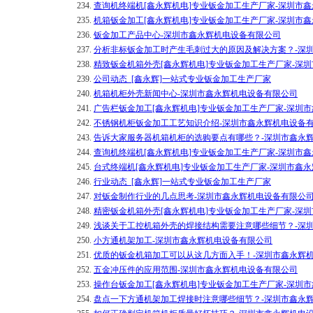
234.
查询机终端机[鑫永辉机电]专业钣金加工生产厂家-深圳市
235.
机箱钣金加工[鑫永辉机电]专业钣金加工生产厂家-深圳市
236.
钣金加工产品中心-深圳市鑫永辉机电设备有限公司
237.
分析非标钣金加工时产生毛刺过大的原因及解决方案？-深
238.
精致钣金机箱外壳[鑫永辉机电]专业钣金加工生产厂家-深
239.
公司动态_[鑫永辉]一站式专业钣金加工生产厂家
240.
机箱机柜外壳新闻中心-深圳市鑫永辉机电设备有限公司
241.
广告栏钣金加工[鑫永辉机电]专业钣金加工生产厂家-深圳
242.
不锈钢机柜钣金加工工艺知识介绍-深圳市鑫永辉机电设备
243.
告诉大家服务器机箱机柜的选购要点有哪些？-深圳市鑫永
244.
查询机终端机[鑫永辉机电]专业钣金加工生产厂家-深圳市
245.
台式终端机[鑫永辉机电]专业钣金加工生产厂家-深圳市鑫
246.
行业动态_[鑫永辉]一站式专业钣金加工生产厂家
247.
对钣金制作行业的几点思考-深圳市鑫永辉机电设备有限公
248.
精密钣金机箱外壳[鑫永辉机电]专业钣金加工生产厂家-深
249.
浅谈关于工控机箱外壳的焊接结构需要注意哪些细节？-深
250.
小方通机架加工-深圳市鑫永辉机电设备有限公司
251.
优质的钣金机箱加工可以从这几方面入手！-深圳市鑫永辉
252.
五金冲压件的应用范围-深圳市鑫永辉机电设备有限公司
253.
操作台钣金加工[鑫永辉机电]专业钣金加工生产厂家-深圳
254.
盘点一下方通机架加工焊接时注意哪些细节？-深圳市鑫永