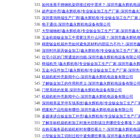
533.
如何改善不锈钢机架焊接过程中需求？-深圳市鑫永辉机电
534.
超声波外壳[鑫永辉机电]专业钣金加工生产厂家-深圳市鑫
535.
深圳查询终端生产厂商[鑫永辉机电]专业钣金加工生产厂家
536.
电子通信-深圳市鑫永辉机电设备有限公司
537.
大型储物柜[鑫永辉机电]专业钣金加工生产厂家-深圳市鑫
538.
五金机箱钣金加工中需要注意什么问题？-深圳市鑫永辉机
539.
精密钣金机箱外壳如何避免原材料内部应力不均？-深圳市
540.
深圳时尚厨具钣金加工[鑫永辉机电]专业钣金加工生产厂家
541.
住宅小区的门禁通道的功能-深圳市鑫永辉机电设备有限公
542.
终端机壳 [鑫永辉机电]专业钣金加工生产厂家-深圳市鑫永
543.
五金冲压件加工[鑫永辉机电]专业钣金加工生产厂家-深圳
544.
机箱机柜外壳新闻中心-深圳市鑫永辉机电设备有限公司
545.
了解钣金加工的作用和意义-深圳市鑫永辉机电设备有限公
546.
门禁系统的发展-深圳市鑫永辉机电设备有限公司
547.
机箱机柜外壳新闻中心-深圳市鑫永辉机电设备有限公司
548.
深圳精美蓝牙停车场系统[鑫永辉机电]专业钣金加工生产厂
549.
档案柜产品性能有哪些-深圳市鑫永辉机电设备有限公司
550.
多媒体讲台钣金加工外壳[鑫永辉机电]专业钣金加工生产厂
551.
了解非标机箱机柜加工时激光切割该注意哪些安全事项？-
552.
在购买服务器机箱机柜时有哪些看点？-深圳市鑫永辉机电
553.
小型钣金加工切削过程中避免哪些事项-深圳市鑫永辉机电