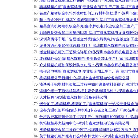
63.
现阶段钣金机箱加工存在的一些缺陷！-深圳市鑫永辉机电设
64.
非标机箱机柜[鑫永辉机电]专业钣金加工生产厂家-深圳市鑫
65.
在生产精密钣金机箱外壳时如何进行材料预处理？-深圳市鑫
66.
防止五金冲压件损坏的措施有哪些？-深圳市鑫永辉机电设备
67.
精美查询机终端机钣金外壳[鑫永辉机电]专业钣金加工生产
68.
影响设备钣金加工质量的因素-深圳市鑫永辉机电设备有限公
69.
深圳高质停车场广告栏钣金外壳[鑫永辉机电]专业钣金加工
70.
设备方通机架如何抗震和抗打？-深圳市鑫永辉机电设备有限
71.
钣金机箱机柜的工艺标淮详细介绍-深圳市鑫永辉机电设备有
72.
终端机外壳定做[鑫永辉机电]专业钣金加工生产厂家-深圳市
73.
户外机箱机柜如何设计防水功能？-深圳市鑫永辉机电设备有
74.
操作台电视墙[鑫永辉机电]专业钣金加工生产厂家-深圳市鑫
75.
机箱机柜外壳新闻中心-深圳市鑫永辉机电设备有限公司
76.
浅谈关于铝型材机架加工过程中如何避免材料开裂？-深圳市
77.
详细介绍一下通讯机箱机柜主要分类有哪几种？-深圳市鑫永
78.
人才招聘-深圳市鑫永辉机电设备有限公司
79.
钣金加工-机箱机柜-机架加工-[鑫永辉机电]一站式专业钣金
80.
设备方通机架焊接[鑫永辉机电]专业钣金加工生产厂家-深圳
81.
分析数控车床钣金加工过程中产生划痕问题如何解决？-深圳
82.
机箱机柜外壳新闻中心-深圳市鑫永辉机电设备有限公司
83.
浅谈机箱钣金加工操作中容易出现哪些问题及解决方法？-深
84.
关于机箱机柜外壳有什么特点和优势？-深圳市鑫永辉机电设