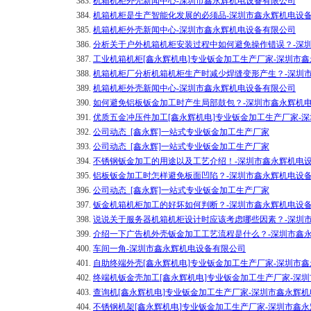
383.
机箱机柜外壳新闻中心-深圳市鑫永辉机电设备有限公司
384.
机箱机柜是生产智能化发展的必须品-深圳市鑫永辉机电设
385.
机箱机柜外壳新闻中心-深圳市鑫永辉机电设备有限公司
386.
分析关于户外机箱机柜安装过程中如何避免操作错误？-深
387.
工业机箱机柜[鑫永辉机电]专业钣金加工生产厂家-深圳市
388.
机箱机柜厂分析机箱机柜生产时减少焊缝变形产生？-深圳
389.
机箱机柜外壳新闻中心-深圳市鑫永辉机电设备有限公司
390.
如何避免铝板钣金加工时产生局部鼓包？-深圳市鑫永辉机
391.
优质五金冲压件加工[鑫永辉机电]专业钣金加工生产厂家-
392.
公司动态_[鑫永辉]一站式专业钣金加工生产厂家
393.
公司动态_[鑫永辉]一站式专业钣金加工生产厂家
394.
不锈钢钣金加工的用途以及工艺介绍！-深圳市鑫永辉机电
395.
铝板钣金加工时怎样避免板面凹陷？-深圳市鑫永辉机电设
396.
公司动态_[鑫永辉]一站式专业钣金加工生产厂家
397.
钣金机箱机柜加工的好坏如何判断？-深圳市鑫永辉机电设
398.
说说关于服务器机箱机柜设计时应该考虑哪些因素？-深圳
399.
介绍一下广告机外壳钣金加工工艺流程是什么？-深圳市鑫
400.
车间一角-深圳市鑫永辉机电设备有限公司
401.
自助终端外壳[鑫永辉机电]专业钣金加工生产厂家-深圳市
402.
终端机钣金壳加工[鑫永辉机电]专业钣金加工生产厂家-深
403.
查询机[鑫永辉机电]专业钣金加工生产厂家-深圳市鑫永辉
404.
不锈钢机架[鑫永辉机电]专业钣金加工生产厂家-深圳市鑫