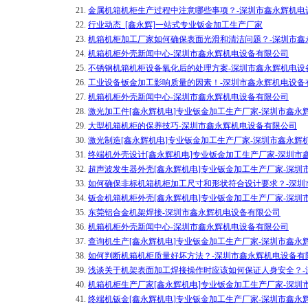
21.
金属机箱机柜生产过程中注意哪些事项？-深圳市鑫永辉机电
22.
行业动态_[鑫永辉]一站式专业钣金加工生产厂家
23.
机箱机柜加工厂家如何确保表面光滑和清洁问题？-深圳市鑫
24.
机箱机柜外壳新闻中心-深圳市鑫永辉机电设备有限公司
25.
不锈钢机箱机柜设备氧化后的处理方案-深圳市鑫永辉机电设
26.
工业设备钣金加工影响质量的因素！-深圳市鑫永辉机电设备
27.
机箱机柜外壳新闻中心-深圳市鑫永辉机电设备有限公司
28.
激光加工件[鑫永辉机电]专业钣金加工生产厂家-深圳市鑫永
29.
大型机箱机柜的保养技巧-深圳市鑫永辉机电设备有限公司
30.
激光制造[鑫永辉机电]专业钣金加工生产厂家-深圳市鑫永辉
31.
终端机外壳设计[鑫永辉机电]专业钣金加工生产厂家-深圳市
32.
超声波发生器外壳[鑫永辉机电]专业钣金加工生产厂家-深圳
33.
如何确保非标机箱机柜加工尺寸和形状符合设计要求？-深圳
34.
钣金机箱机柜外壳[鑫永辉机电]专业钣金加工生产厂家-深圳
35.
东莞铝合金机架焊接-深圳市鑫永辉机电设备有限公司
36.
机箱机柜外壳新闻中心-深圳市鑫永辉机电设备有限公司
37.
查询机生产[鑫永辉机电]专业钣金加工生产厂家-深圳市鑫永
38.
如何判断机箱机柜质量好坏方法？-深圳市鑫永辉机电设备有
39.
浅谈关于机架表面加工焊接操作时应该如何保证人身安全？-
40.
机箱机柜生产厂家[鑫永辉机电]专业钣金加工生产厂家-深圳
41.
终端机钣金[鑫永辉机电]专业钣金加工生产厂家-深圳市鑫永