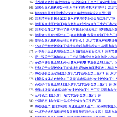
362.
专业激光切割[鑫永辉机电]专业钣金加工生产厂家-深圳市
363.
浅谈金属机箱机柜制作时对于材料选择要求有哪些？-深圳
364.
机箱机柜外壳新闻中心-深圳市鑫永辉机电设备有限公司
365.
深圳精密厨具钣金加工[鑫永辉机电]专业钣金加工生产厂家
366.
深圳五金冲压件加工[鑫永辉机电]专业钣金加工生产厂家-
367.
深圳钣金加工厂带你了解汽车钣金的材质规定-深圳市鑫永
368.
深圳复古五金冲压件加工[鑫永辉机电]专业钣金加工生产厂
369.
影响金属机箱机柜价格因素有什么？-深圳市鑫永辉机电设
370.
分析关于精密钣金加工焊接完成后有哪些检查？-深圳市鑫
371.
分享关于五金机箱钣金加工时如何避免表面拉痕？-深圳市
372.
说一说关于不锈钢机架加工后表面出现锈点如何解决？-深
373.
多媒体讲台钣金加工外壳[鑫永辉机电]专业钣金加工生产厂
374.
浅谈关于大型钣金加工时焊缝外观检验有哪些要求？-深圳
375.
终端机钣金壳定做[鑫永辉机电]专业钣金加工生产厂家-深
376.
时尚多媒体讲台钣金加工外壳[鑫永辉机电]专业钣金加工生
377.
高端操作台钣金加工[鑫永辉机电]专业钣金加工生产厂家-
378.
查询机外壳[鑫永辉机电]专业钣金加工生产厂家-深圳市鑫
379.
公司动态_[鑫永辉]一站式专业钣金加工生产厂家
380.
公司动态_[鑫永辉]一站式专业钣金加工生产厂家
381.
终端机生产[鑫永辉机电]专业钣金加工生产厂家-深圳市鑫
382.
分析不锈钢机箱机柜设备外观质量问题怎样提高？-深圳市