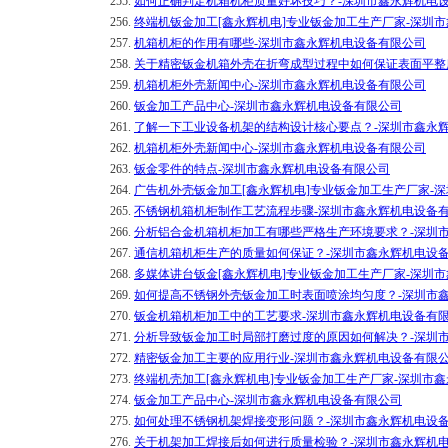
255.
如何正确判定机箱机柜质量好坏技巧？-深圳市鑫永辉机电
256.
终端机钣金加工[鑫永辉机电]专业钣金加工生产厂家-深圳
257.
机箱机柜的作用有哪些-深圳市鑫永辉机电设备有限公司
258.
关于精密钣金机箱外壳在折弯成型过程中如何保证表面平整
259.
机箱机柜外壳新闻中心-深圳市鑫永辉机电设备有限公司
260.
钣金加工产品中心-深圳市鑫永辉机电设备有限公司
261.
了解一下工业设备机架的结构设计核心要点？-深圳市鑫永
262.
机箱机柜外壳新闻中心-深圳市鑫永辉机电设备有限公司
263.
钣金零件的特点-深圳市鑫永辉机电设备有限公司
264.
广告机外壳钣金加工[鑫永辉机电]专业钣金加工生产厂家-
265.
不锈钢机箱机柜制作工艺流程步骤-深圳市鑫永辉机电设备
266.
分析铝合金机箱机柜加工有哪些严格生产环境要求？-深圳
267.
通信机箱机柜生产的质量如何保证？-深圳市鑫永辉机电设
268.
多媒体讲台钣金[鑫永辉机电]专业钣金加工生产厂家-深圳
269.
如何提高不锈钢外壳钣金加工时表面喷涂均匀度？-深圳市
270.
钣金机箱机柜加工中的工艺要求-深圳市鑫永辉机电设备有
271.
分析导致钣金加工时局部打磨过度的原因如何解决？-深圳
272.
精密钣金加工主要的应用行业-深圳市鑫永辉机电设备有限
273.
终端机壳加工[鑫永辉机电]专业钣金加工生产厂家-深圳市
274.
钣金加工产品中心-深圳市鑫永辉机电设备有限公司
275.
如何处理不锈钢机架焊接变形问题？-深圳市鑫永辉机电设
276.
关于机架加工焊接后如何进行质量检验？-深圳市鑫永辉机