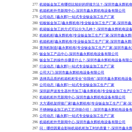
277.
机箱钣金加工有哪些比较好的焊接方法？-深圳市鑫永辉机
278.
机箱机柜外壳新闻中心-深圳市鑫永辉机电设备有限公司
279.
公司动态_[鑫永辉]一站式专业钣金加工生产厂家
280.
铝板钣金加工[鑫永辉机电]专业钣金加工生产厂家-深圳市
281.
机箱钣金加工的方式可以分为几种？-深圳市鑫永辉机电设
282.
机箱机柜[鑫永辉机电]专业钣金加工生产厂家-深圳市鑫永
283.
机箱机柜[鑫永辉机电]专业钣金加工生产厂家-深圳市鑫永
284.
查询机制造[鑫永辉机电]专业钣金加工生产厂家-深圳市鑫
285.
钣金加工产品中心-深圳市鑫永辉机电设备有限公司
286.
钣金加工的操作步骤是什么？-深圳市鑫永辉机电设备有限
287.
行业动态_[鑫永辉]一站式专业钣金加工生产厂家
288.
公司大门-深圳市鑫永辉机电设备有限公司
289.
选择高品质的机箱机柜安全“你我他”-深圳市鑫永辉机电设
290.
公司动态_[鑫永辉]一站式专业钣金加工生产厂家
291.
深圳超声波发生器外壳加工[鑫永辉机电]专业钣金加工生产
292.
机箱机柜外壳新闻中心-深圳市鑫永辉机电设备有限公司
293.
大方通机架焊接厂家[鑫永辉机电]专业钣金加工生产厂家-
294.
不锈钢钣金加工的工艺详细介绍！-深圳市鑫永辉机电设备
295.
公司动态_[鑫永辉]一站式专业钣金加工生产厂家
296.
机箱机柜外壳新闻中心-深圳市鑫永辉机电设备有限公司
297.
问：哪些因素会影响机箱机柜加工时的质量？-深圳市鑫永