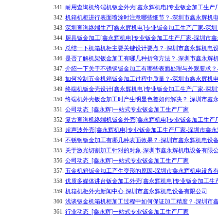
341.
耐用查询机终端机钣金外壳[鑫永辉机电]专业钣金加工生产
342.
机箱机柜进行表面喷涂时注意哪些细节？-深圳市鑫永辉机
343.
深圳查询终端生产[鑫永辉机电]专业钣金加工生产厂家-深
344.
厨具钣金加工[鑫永辉机电]专业钣金加工生产厂家-深圳市
345.
总结一下机箱机柜主要关键设计要点？-深圳市鑫永辉机电
346.
是否了解机架钣金加工有哪几种折弯方法？-深圳市鑫永辉
347.
介绍一下关于不锈钢钣金加工有哪些表面处理与外观要求？
348.
如何控制五金机箱钣金加工过程中质量？-深圳市鑫永辉机
349.
终端机钣金壳设计[鑫永辉机电]专业钣金加工生产厂家-深
350.
终端机外壳钣金加工时产生明显色差如何解决？-深圳市鑫
351.
公司动态_[鑫永辉]一站式专业钣金加工生产厂家
352.
复古查询机终端机钣金外壳[鑫永辉机电]专业钣金加工生产
353.
超声波外壳[鑫永辉机电]专业钣金加工生产厂家-深圳市鑫
354.
不锈钢钣金加工有哪几种表面效果？-深圳市鑫永辉机电设
355.
关于激光切割加工针对的对象-深圳市鑫永辉机电设备有限
356.
公司动态_[鑫永辉]一站式专业钣金加工生产厂家
357.
五金机箱钣金加工产生变形的原因-深圳市鑫永辉机电设备
358.
优质多媒体讲台钣金加工外壳[鑫永辉机电]专业钣金加工生
359.
机箱机柜外壳新闻中心-深圳市鑫永辉机电设备有限公司
360.
浅谈钣金机箱机柜加工过程中如何保证加工精度？-深圳市
361.
行业动态_[鑫永辉]一站式专业钣金加工生产厂家