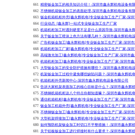
661.
精密钣金加工的相关知识介绍！-深圳市鑫永辉机电设备有
662.
不锈钢机箱钣金加工的表面处理-深圳市鑫永辉机电设备有
663.
钣金机箱机柜外壳[鑫永辉机电]专业钣金加工生产厂家-深
664.
行业动态_[鑫永辉]一站式专业钣金加工生产厂家
665.
机箱机柜加工时遇到硬度不足是什么原因导致-深圳市鑫永
666.
关于钣金加工喷涂上色方法有哪几种？-深圳市鑫永辉机电
667.
广告机钣金加工[鑫永辉机电]专业钣金加工生产厂家-深圳
668.
机箱机柜加工厂家[鑫永辉机电]专业钣金加工生产厂家-深
669.
高端激光加工[鑫永辉机电]专业钣金加工生产厂家-深圳市
670.
机箱机柜加工[鑫永辉机电]专业钣金加工生产厂家-深圳市
671.
大型钣金加工的安全防护措施有哪些？-深圳市鑫永辉机电
672.
机架钣金加工过程中避免哪些缺陷问题？-深圳市鑫永辉机
673.
机箱机柜外壳新闻中心-深圳市鑫永辉机电设备有限公司
674.
告诉大家机架表面加工的核心目标是什么？-深圳市鑫永辉
675.
不锈钢机箱机柜这八个特点你都知道嘛？-深圳市鑫永辉机
676.
通信机箱机柜[鑫永辉机电]专业钣金加工生产厂家-深圳市
677.
钣金加工机箱外壳[鑫永辉机电]专业钣金加工生产厂家-深
678.
不锈钢钣金加工[鑫永辉机电]专业钣金加工生产厂家-深圳
679.
大型机架焊接加工[鑫永辉机电]专业钣金加工生产厂家-深
680.
如何预防机架钣金加工时切口不平整措施！-深圳市鑫永辉
681.
关于铝板钣金加工进行焊接时有什么要求？-深圳市鑫永辉