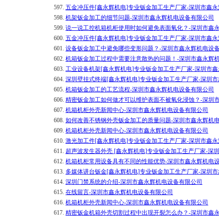
597.
五金冲压件[鑫永辉机电]专业钣金加工生产厂家-深圳市鑫
598.
机架钣金加工的细节问题-深圳市鑫永辉机电设备有限公司
599.
说一说工控机箱机柜使用时如何避免表面氧化？-深圳市鑫
600.
五金冲压件[鑫永辉机电]专业钣金加工生产厂家-深圳市鑫
601.
设备钣金加工中避免哪些变形问题？-深圳市鑫永辉机电设
602.
机箱钣金加工过程中需要注意散热的问题！-深圳市鑫永辉
603.
工业设备机架[鑫永辉机电]专业钣金加工生产厂家-深圳市
604.
深圳壁挂式终端[鑫永辉机电]专业钣金加工生产厂家-深圳
605.
机箱钣金加工的工艺流程-深圳市鑫永辉机电设备有限公司
606.
精密钣金加工如何做才可以维护表面不被氧化浸蚀？-深圳
607.
机箱机柜外壳新闻中心-深圳市鑫永辉机电设备有限公司
608.
如何改善不锈钢外壳钣金加工的质量问题-深圳市鑫永辉机
609.
机箱机柜外壳新闻中心-深圳市鑫永辉机电设备有限公司
610.
激光加工件[鑫永辉机电]专业钣金加工生产厂家-深圳市鑫
611.
超声波发生器外壳 [鑫永辉机电]专业钣金加工生产厂家-深
612.
机箱机柜常用设备具有不同的性能优势-深圳市鑫永辉机电
613.
多媒体讲台钣金[鑫永辉机电]专业钣金加工生产厂家-深圳
614.
深圳门禁系统的介绍-深圳市鑫永辉机电设备有限公司
615.
在线留言-深圳市鑫永辉机电设备有限公司
616.
机箱机柜外壳新闻中心-深圳市鑫永辉机电设备有限公司
617.
精密钣金机箱外壳切割过程中出现开裂怎么办？-深圳市鑫