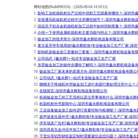
网站地图(Build090324)：(2026-08-04 14:19:12)
1.
影响工业机箱机柜生产过程中切割工艺因素有哪些？-深圳市
2.
安装通讯机箱机柜过程中注意哪些细节？-深圳市鑫永辉机电
3.
说说关于铝合金机箱机柜加工过程中如何控制质量？-深圳市
4.
介绍一下使用金属机箱机柜主要功能与特点？-深圳市鑫永辉
5.
钣金加工的技术简介-深圳市鑫永辉机电设备有限公司
6.
复古蓝牙停车场系统[鑫永辉机电]专业钣金加工生产厂家-深
7.
影响机架钣金加工质量的三要素！-深圳市鑫永辉机电设备有
8.
公司动态_[鑫永辉]一站式专业钣金加工生产厂家
9.
东莞钣金加工的操作步骤你了解吗？-深圳市鑫永辉机电设备
10.
钣金加工厂家未来的发展方向-深圳市鑫永辉机电设备有限公
11.
公司动态_[鑫永辉]一站式专业钣金加工生产厂家
12.
聊聊关于终端机外壳钣金加工进行表面打磨处理注意什么？-
13.
在线留言-深圳市鑫永辉机电设备有限公司
14.
机箱钣金加工的工艺流程以及注意事项有什么-深圳市鑫永辉
15.
机箱机柜外壳新闻中心-深圳市鑫永辉机电设备有限公司
16.
工业设备钣金加工如何进行质量控制与检测呢？-深圳市鑫永
17.
超声波发生器外壳 [鑫永辉机电]专业钣金加工生产厂家-深
18.
停车场及广告栏[鑫永辉机电]专业钣金加工生产厂家-深圳市
19.
深圳高质五金冲压件加工[鑫永辉机电]专业钣金加工生产厂
20.
干货分享铝型材机架定制时需要避坑这些问题？-深圳市鑫永