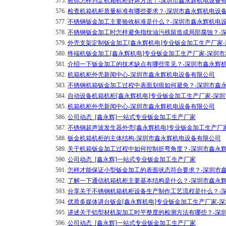
575.
教你怎样判定机箱机柜好坏方法！-深圳市鑫永辉机电设备
576.
检查机箱机柜质量标准有哪些要求？-深圳市鑫永辉机电设
577.
不锈钢钣金加工主要验收标准是什么？-深圳市鑫永辉机电
578.
不锈钢钣金加工时怎样避免指纹油污残留造成局部腐蚀？-
579.
外壳支架定制钣金加工[鑫永辉机电]专业钣金加工生产厂家
580.
终端机钣金加工[鑫永辉机电]专业钣金加工生产厂家-深圳
581.
介绍一下钣金加工的技术缺点有哪些常见？-深圳市鑫永辉
582.
机箱机柜外壳新闻中心-深圳市鑫永辉机电设备有限公司
583.
不锈钢机箱钣金加工过程中表面划痕如何避免？-深圳市鑫
584.
自动设备机箱机柜[鑫永辉机电]专业钣金加工生产厂家-深
585.
机箱机柜外壳新闻中心-深圳市鑫永辉机电设备有限公司
586.
公司动态_[鑫永辉]一站式专业钣金加工生产厂家
587.
不锈钢超声波发生器外壳[鑫永辉机电]专业钣金加工生产厂
588.
钣金机箱机柜的主体结构-深圳市鑫永辉机电设备有限公司
589.
关于机箱钣金加工过程中如何控制折弯角度？-深圳市鑫永
590.
公司动态_[鑫永辉]一站式专业钣金加工生产厂家
591.
怎样才能保证小型钣金加工的表面状态符合要求？-深圳市
592.
了解一下通信机箱机柜主要基本结构是什么？-深圳市鑫永
593.
分享关于不锈钢机箱机柜设备生产制作工艺流程是什么？-
594.
优质多媒体讲台钣金[鑫永辉机电]专业钣金加工生产厂家-
595.
讲述关于铝型材机架加工时平整度的检测方法有哪些？-深
596.
公司动态_[鑫永辉]一站式专业钣金加工生产厂家