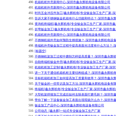
490.
机箱机柜外壳新闻中心-深圳市鑫永辉机电设备有限公司
491.
机箱机柜外壳新闻中心-深圳市鑫永辉机电设备有限公司
492.
时尚五金冲压件加工[鑫永辉机电]专业钣金加工生产厂家-
493.
告诉大家不锈钢钣金机箱有什么功能和特点？-深圳市鑫永
494.
查询机终端机[鑫永辉机电]专业钣金加工生产厂家-深圳市
495.
折弯钣金加工[鑫永辉机电]专业钣金加工生产厂家-深圳市
496.
机箱机柜外壳新闻中心-深圳市鑫永辉机电设备有限公司
497.
不锈钢机箱外壳如何预防生锈措施？-深圳市鑫永辉机电设
498.
终端机外壳钣金加工过程中提高表面光洁度有什么方法？-
499.
[标题空]
500.
不锈钢机架加工过程中磨削怎样提高质量？-深圳市鑫永辉
501.
自助终端机钣金外壳[鑫永辉机电]专业钣金加工生产厂家-
502.
机箱机柜加工定制[鑫永辉机电]专业钣金加工生产厂家-深
503.
讲一下关于通信机箱机柜主要结构组成？-深圳市鑫永辉机
504.
非标机箱机柜加工如何提高加工质量和效率？-深圳市鑫永
505.
关于钣金的一些常识及加工方法-深圳市鑫永辉机电设备有
506.
终端机[鑫永辉机电]专业钣金加工生产厂家-深圳市鑫永辉
507.
大型机架焊接加工完成后如何去除表面打磨毛刺？-深圳市
508.
带你了解一下设备钣金加工表面出现瑕疵怎么办？-深圳市
509.
钣金加工产品中心-深圳市鑫永辉机电设备有限公司
510.
公司动态_[鑫永辉]一站式专业钣金加工生产厂家