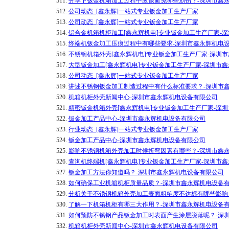
511.
分享下钣金机箱加工过程中应该避免哪些划伤？-深圳市鑫
512.
公司动态_[鑫永辉]一站式专业钣金加工生产厂家
513.
公司动态_[鑫永辉]一站式专业钣金加工生产厂家
514.
铝合金机箱机柜加工[鑫永辉机电]专业钣金加工生产厂家-
515.
终端机钣金加工压痕过程中有哪些要求-深圳市鑫永辉机电
516.
不锈钢机箱外壳[鑫永辉机电]专业钣金加工生产厂家-深圳
517.
大型钣金加工[鑫永辉机电]专业钣金加工生产厂家-深圳市
518.
公司动态_[鑫永辉]一站式专业钣金加工生产厂家
519.
讲述不锈钢钣金加工制造过程中有什么标准要求？-深圳市
520.
机箱机柜外壳新闻中心-深圳市鑫永辉机电设备有限公司
521.
精密钣金机箱外壳[鑫永辉机电]专业钣金加工生产厂家-深
522.
钣金加工产品中心-深圳市鑫永辉机电设备有限公司
523.
行业动态_[鑫永辉]一站式专业钣金加工生产厂家
524.
钣金加工产品中心-深圳市鑫永辉机电设备有限公司
525.
影响不锈钢机箱外壳加工时候折弯因素有哪些？-深圳市鑫
526.
查询机终端机[鑫永辉机电]专业钣金加工生产厂家-深圳市
527.
钣金加工方法你知道吗？-深圳市鑫永辉机电设备有限公司
528.
如何确保工业机箱机柜质量品质？-深圳市鑫永辉机电设备
529.
分析关于不锈钢机箱外壳加工表面粗糙度不达标有哪些影响
530.
了解一下机箱机柜有哪三大作用？-深圳市鑫永辉机电设备
531.
如何预防不锈钢产品钣金加工时表面产生涂层脱落呢？-深
532.
机箱机柜外壳新闻中心-深圳市鑫永辉机电设备有限公司