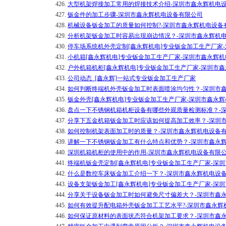
426.
大型机架焊接加工常用的焊接技术介绍-深圳市鑫永辉机电
427.
钣金件的加工步骤-深圳市鑫永辉机电设备有限公司
428.
机械设备钣金加工的质量如何控制?-深圳市鑫永辉机电设备
429.
分析机架钣金加工时容易出现崩边情况？-深圳市鑫永辉机
430.
停车场系统机外壳定制[鑫永辉机电]专业钣金加工生产厂家
431.
小机箱[鑫永辉机电]专业钣金加工生产厂家-深圳市鑫永辉
432.
户外机箱机柜[鑫永辉机电]专业钣金加工生产厂家-深圳市
433.
公司动态_[鑫永辉]一站式专业钣金加工生产厂家
434.
如何判断终端机外壳钣金加工时表面喷涂均匀性？-深圳市
435.
钣金外壳[鑫永辉机电]专业钣金加工生产厂家-深圳市鑫永
436.
盘点一下不锈钢机箱机柜设备有哪些外观质量检测标准？-
437.
分享下五金机箱钣金加工时应该如何提高加工效率？-深圳
438.
如何控制机架表面加工时的质量？-深圳市鑫永辉机电设备
439.
讲解一下不锈钢钣金加工有什么特点和优势？-深圳市鑫永
440.
深圳机箱机柜的使用中的作用-深圳市鑫永辉机电设备有限
441.
终端机钣金壳定制[鑫永辉机电]专业钣金加工生产厂家-深
442.
什么是数控车床钣金加工介绍一下？-深圳市鑫永辉机电设
443.
设备支架钣金加工[鑫永辉机电]专业钣金加工生产厂家-深
444.
分享关于设备钣金加工时如何避免尺寸偏差大？-深圳市鑫
445.
如何有效提升配电箱外壳钣金加工工艺水平?-深圳市鑫永辉
446.
如何保证原材料的表面状态符合机架加工要求？-深圳市鑫