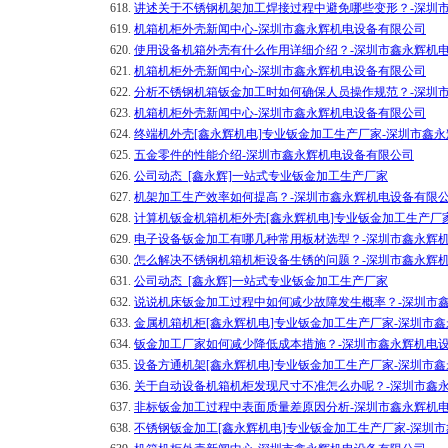
618.
讲述关于不锈钢机架加工焊接过程中避免哪些变形？-深圳
619.
机箱机柜外壳新闻中心-深圳市鑫永辉机电设备有限公司
620.
使用设备机箱外壳有什么作用详细介绍？-深圳市鑫永辉机
621.
机箱机柜外壳新闻中心-深圳市鑫永辉机电设备有限公司
622.
分析不锈钢机箱钣金加工时如何确保人员操作规范？-深圳
623.
机箱机柜外壳新闻中心-深圳市鑫永辉机电设备有限公司
624.
终端机外壳[鑫永辉机电]专业钣金加工生产厂家-深圳市鑫
625.
五金零件的性能介绍-深圳市鑫永辉机电设备有限公司
626.
公司动态_[鑫永辉]一站式专业钣金加工生产厂家
627.
机架加工生产效率如何提高？-深圳市鑫永辉机电设备有限
628.
计算机钣金机箱机柜外壳[鑫永辉机电]专业钣金加工生产厂
629.
电子设备钣金加工有哪几种常用板材选型？-深圳市鑫永辉
630.
怎么解决不锈钢机箱机柜设备生锈的问题？-深圳市鑫永辉
631.
公司动态_[鑫永辉]一站式专业钣金加工生产厂家
632.
说说机床钣金加工过程中如何减少故障发生概率？-深圳市
633.
金属机箱机柜[鑫永辉机电]专业钣金加工生产厂家-深圳市
634.
钣金加工厂家如何减少降低成本措施？-深圳市鑫永辉机电
635.
设备方通机架[鑫永辉机电]专业钣金加工生产厂家-深圳市
636.
关于自动设备机箱机柜发现尺寸不准怎么办呢？-深圳市鑫
637.
非标钣金加工过程中表面质量差原因分析-深圳市鑫永辉机
638.
不锈钢钣金加工[鑫永辉机电]专业钣金加工生产厂家-深圳