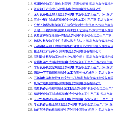
213.
惠州钣金加工在操作上需要注意哪些细节-深圳市鑫永辉机
214.
钣金加工产品中心-深圳市鑫永辉机电设备有限公司
215.
医疗设备钣金加工[鑫永辉机电]专业钣金加工生产厂家-深
216.
五金冲压件[鑫永辉机电]专业钣金加工生产厂家-深圳市鑫
217.
分析下铝型材机架加工在折弯过程中注意什么？-深圳市鑫
218.
介绍一下铝型材机架加工有哪些工艺流程？-深圳市鑫永辉
219.
优质超声波发生器外壳[鑫永辉机电]专业钣金加工生产厂家
220.
铝型材机架加工中注意哪些抛光方法？-深圳市鑫永辉机电
221.
不锈钢钣金加工时出现破裂如何避免？-深圳市鑫永辉机电
222.
钣金加工产品中心-深圳市鑫永辉机电设备有限公司
223.
深圳设备机架加工的相关小知识介绍！-深圳市鑫永辉机电
224.
金属机箱外壳[鑫永辉机电]专业钣金加工生产厂家-深圳市
225.
非标设备机架定制[鑫永辉机电]专业钣金加工生产厂家-深
226.
细谈一下不锈钢机箱钣金加工有哪些技术难题？-深圳市鑫
227.
不锈钢机箱机柜设备的安装技巧-深圳市鑫永辉机电设备有
228.
凤岗方通机架焊接-深圳市鑫永辉机电设备有限公司
229.
高质操作台电视墙钣金加工[鑫永辉机电]专业钣金加工生产
230.
精密钣金加工[鑫永辉机电]专业钣金加工生产厂家-深圳市
231.
专业多媒体讲台钣金加工[鑫永辉机电]专业钣金加工生产厂
232.
专业操作台钣金加工[鑫永辉机电]专业钣金加工生产厂家-
233.
如何解决通信机箱机柜生产过程中遇到的问题？-深圳市鑫