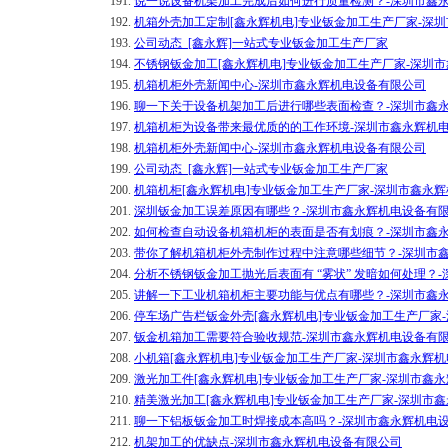
191.
说一说设备机架加工完成后如何进行质量检测？-深圳市鑫
192.
机箱外壳加工定制[鑫永辉机电]专业钣金加工生产厂家-深
193.
公司动态_[鑫永辉]一站式专业钣金加工生产厂家
194.
不锈钢钣金加工[鑫永辉机电]专业钣金加工生产厂家-深圳
195.
机箱机柜外壳新闻中心-深圳市鑫永辉机电设备有限公司
196.
聊一下关于设备机架加工后进行哪些表面检查？-深圳市鑫
197.
机箱机柜为设备带来最优质的的工作环境-深圳市鑫永辉机
198.
机箱机柜外壳新闻中心-深圳市鑫永辉机电设备有限公司
199.
公司动态_[鑫永辉]一站式专业钣金加工生产厂家
200.
机箱机柜[鑫永辉机电]专业钣金加工生产厂家-深圳市鑫永
201.
深圳钣金加工误差原因有哪些？-深圳市鑫永辉机电设备有
202.
如何检查自动设备机箱机柜的表面是否有划痕？-深圳市鑫
203.
带你了解机箱机柜外壳制作过程中注意哪些细节？-深圳市
204.
分析不锈钢钣金加工抛光后表面有 “雾状” 发暗如何处理？
205.
讲解一下工业机箱机柜主要功能与优点有哪些？-深圳市鑫
206.
停车场广告栏钣金外壳[鑫永辉机电]专业钣金加工生产厂家
207.
钣金机箱加工需要符合验收规范-深圳市鑫永辉机电设备有
208.
小机箱[鑫永辉机电]专业钣金加工生产厂家-深圳市鑫永辉
209.
激光加工件[鑫永辉机电]专业钣金加工生产厂家-深圳市鑫
210.
精美激光加工[鑫永辉机电]专业钣金加工生产厂家-深圳市
211.
聊一下铝板钣金加工时焊接成本高吗？-深圳市鑫永辉机电
212.
机架加工的优缺点-深圳市鑫永辉机电设备有限公司