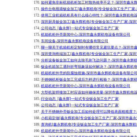
170.
如何避免非标机箱机柜加工时散热效率不足？-深圳市鑫永
171.
操作台电视墙钣金加工[鑫永辉机电]专业钣金加工生产厂家
172.
使用工业机箱机柜具有什么核心特性？-深圳市鑫永辉机电
173.
深圳厨具钣金加工[鑫永辉机电]专业钣金加工生产厂家-深
174.
公司动态_[鑫永辉]一站式专业钣金加工生产厂家
175.
机箱机柜外壳新闻中心-深圳市鑫永辉机电设备有限公司
176.
车间设备-深圳市鑫永辉机电设备有限公司
177.
聊一聊关于机箱机柜定制时有哪些常见避坑要点？-深圳市
178.
深圳查询终端加工[鑫永辉机电]专业钣金加工生产厂家-深
179.
分析设备钣金加工如何去除毛刺飞边问题？-深圳市鑫永辉
180.
钣金机箱加工遇到折弯现象该如何解决？-深圳市鑫永辉机
181.
机箱机柜外壳的防腐蚀措施-深圳市鑫永辉机电设备有限公
182.
不锈钢机柜钣金加工完成后怎样进行检验？-深圳市鑫永辉
183.
机箱机柜外壳新闻中心-深圳市鑫永辉机电设备有限公司
184.
大型机架焊接加工时应该如何确保质量-深圳市鑫永辉机电
185.
行业动态_[鑫永辉]一站式专业钣金加工生产厂家
186.
公司动态_[鑫永辉]一站式专业钣金加工生产厂家
187.
关于不锈钢外壳钣金加工后如何处理可以降低表面粗糙度？
188.
小机箱定做[鑫永辉机电]专业钣金加工生产厂家-深圳市鑫
189.
查询机[鑫永辉机电]专业钣金加工生产厂家-深圳市鑫永辉
190.
机箱机柜外壳新闻中心-深圳市鑫永辉机电设备有限公司