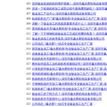
405.
深圳钣金机箱机柜的维护措施！-深圳市鑫永辉机电设备有
406.
讲述一下机箱机柜加工成型过程中避免哪些缺陷？-深圳市
407.
钣金加工产品中心-深圳市鑫永辉机电设备有限公司
408.
机箱机柜生产厂家[鑫永辉机电]专业钣金加工生产厂家-深
409.
讲解一下钣金加工的表面质量要求是什么？-深圳市鑫永辉
410.
查询机钣金外壳[鑫永辉机电]专业钣金加工生产厂家-深圳
411.
了解一下不锈钢机箱钣金加工完成后有哪些检查？-深圳市
412.
钣金机箱加工的效率提高-深圳市鑫永辉机电设备有限公司
413.
公司动态_[鑫永辉]一站式专业钣金加工生产厂家
414.
厨具钣金加工[鑫永辉机电]专业钣金加工生产厂家-深圳市
415.
设备钣金加工[鑫永辉机电]专业钣金加工生产厂家-深圳市
416.
机箱机柜外壳新闻中心-深圳市鑫永辉机电设备有限公司
417.
教你如何提高工业机箱机柜质量稳定性?-深圳市鑫永辉机电
418.
计算机部件钣金加工[鑫永辉机电]专业钣金加工生产厂家-
419.
查询机终端机[鑫永辉机电]专业钣金加工生产厂家-深圳市
420.
机箱机柜外壳新闻中心-深圳市鑫永辉机电设备有限公司
421.
不锈钢机箱外壳加工[鑫永辉机电]专业钣金加工生产厂家-
422.
机箱机柜厂[鑫永辉机电]专业钣金加工生产厂家-深圳市鑫
423.
钣金加工的下料方式？-深圳市鑫永辉机电设备有限公司
424.
机箱机柜外壳新闻中心-深圳市鑫永辉机电设备有限公司
425.
公司动态_[鑫永辉]一站式专业钣金加工生产厂家