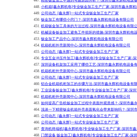
447.
精密钣金加工中遇到弯曲原因分析？-深圳市鑫永辉机电设
448.
小机箱[鑫永辉机电]专业钣金加工生产厂家-深圳市鑫永辉
449.
公司动态_[鑫永辉]一站式专业钣金加工生产厂家
450.
钣金加工有哪些小窍门？-深圳市鑫永辉机电设备有限公司
451.
机箱钣金加工具体的方法过程-深圳市鑫永辉机电设备有限
452.
机械设备钣金加工避免工件损坏的措施-深圳市鑫永辉机电
453.
钣金加工产品中心-深圳市鑫永辉机电设备有限公司
454.
机箱机柜外壳新闻中心-深圳市鑫永辉机电设备有限公司
455.
公司动态_[鑫永辉]一站式专业钣金加工生产厂家
456.
专业五金冲压件加工[鑫永辉机电]专业钣金加工生产厂家-
457.
深圳设备机架加工采用了哪些工艺-深圳市鑫永辉机电设备
458.
机箱机柜外壳新闻中心-深圳市鑫永辉机电设备有限公司
459.
公司动态_[鑫永辉]一站式专业钣金加工生产厂家
460.
铝合金机箱机柜加工的步骤方法-深圳市鑫永辉机电设备有
461.
工业设备钣金加工[鑫永辉机电]专业钣金加工生产厂家-深
462.
机箱机柜外壳新闻中心-深圳市鑫永辉机电设备有限公司
463.
如何提高广告机钣金加工过程中表面外观质感？-深圳市鑫
464.
浅谈一下精密钣金机箱外壳表面氧化会带来影响吗？-深圳
465.
公司动态_[鑫永辉]一站式专业钣金加工生产厂家
466.
公司动态_[鑫永辉]一站式专业钣金加工生产厂家
467.
查询机终端机[鑫永辉机电]专业钣金加工生产厂家-深圳市
468.
门禁设备 钣金加工[鑫永辉机电]专业钣金加工生产厂家-深