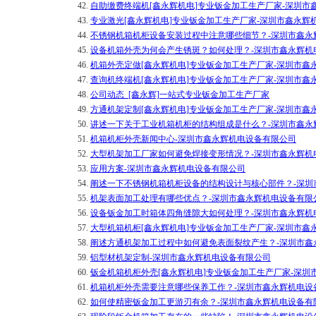
42.
自助缴费终端机[鑫永辉机电]专业钣金加工生产厂家-深圳市
43.
专业激光[鑫永辉机电]专业钣金加工生产厂家-深圳市鑫永辉
44.
不锈钢机箱机柜设备安装过程中注意哪些细节？-深圳市鑫永
45.
设备机箱外壳为何会产生锈斑？如何处理？-深圳市鑫永辉机
46.
机箱外壳定做[鑫永辉机电]专业钣金加工生产厂家-深圳市鑫
47.
查询机终端机[鑫永辉机电]专业钣金加工生产厂家-深圳市鑫
48.
公司动态_[鑫永辉]一站式专业钣金加工生产厂家
49.
方通机架定制[鑫永辉机电]专业钣金加工生产厂家-深圳市鑫
50.
讲述一下关于工业机箱机柜的结构组成是什么？-深圳市鑫永
51.
机箱机柜外壳新闻中心-深圳市鑫永辉机电设备有限公司
52.
大型机架加工厂家如何避免焊接变形情况？-深圳市鑫永辉机
53.
应用方案-深圳市鑫永辉机电设备有限公司
54.
阐述一下不锈钢机箱机柜设备的结构设计与核心部件？-深圳
55.
机架表面加工处理有哪些优点？-深圳市鑫永辉机电设备有限
56.
设备钣金加工时箱体四角缝隙大如何处理？-深圳市鑫永辉机
57.
大型机箱机柜[鑫永辉机电]专业钣金加工生产厂家-深圳市鑫
58.
阐述方通机架加工过程中如何避免表面裂纹产生？-深圳市鑫
59.
铝型材机架定制-深圳市鑫永辉机电设备有限公司
60.
钣金机箱机柜外壳[鑫永辉机电]专业钣金加工生产厂家-深圳
61.
机箱机柜外壳需要注意哪些保养工作？-深圳市鑫永辉机电设
62.
如何使精密钣金加工更游刃有余？-深圳市鑫永辉机电设备有