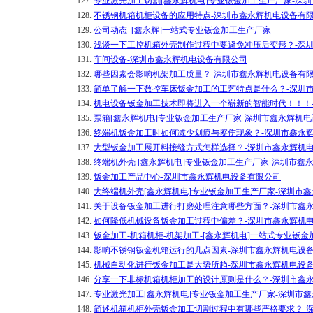
127.
专业激光加工切割[鑫永辉机电]专业钣金加工生产厂家-深
128.
不锈钢机箱机柜设备的应用特点-深圳市鑫永辉机电设备有
129.
公司动态_[鑫永辉]一站式专业钣金加工生产厂家
130.
浅谈一下工控机箱外壳制作过程中要避免冲压后变形？-深
131.
车间设备-深圳市鑫永辉机电设备有限公司
132.
哪些因素会影响机架加工质量？-深圳市鑫永辉机电设备有
133.
简单了解一下数控车床钣金加工的工艺特点是什么？-深圳
134.
机电设备钣金加工技术即将进入一个崭新的智能时代！！！
135.
票箱[鑫永辉机电]专业钣金加工生产厂家-深圳市鑫永辉机
136.
终端机钣金加工时如何减少划痕与擦伤现象？-深圳市鑫永
137.
大型钣金加工展开料接缝方式怎样选择？-深圳市鑫永辉机
138.
终端机外壳 [鑫永辉机电]专业钣金加工生产厂家-深圳市鑫
139.
钣金加工产品中心-深圳市鑫永辉机电设备有限公司
140.
大终端机外壳[鑫永辉机电]专业钣金加工生产厂家-深圳市
141.
关于设备钣金加工进行打磨处理注意哪些方面？-深圳市鑫
142.
如何降低机械设备钣金加工过程中偏差？-深圳市鑫永辉机
143.
钣金加工-机箱机柜-机架加工-[鑫永辉机电]一站式专业钣
144.
影响不锈钢钣金机箱运行的几点因素-深圳市鑫永辉机电设
145.
机械自动化进行钣金加工是大势所趋-深圳市鑫永辉机电设
146.
分享一下非标机箱机柜加工的设计原则是什么？-深圳市鑫
147.
专业激光加工[鑫永辉机电]专业钣金加工生产厂家-深圳市
148.
简述机箱机柜外壳钣金加工切割过程中有哪些严格要求？-