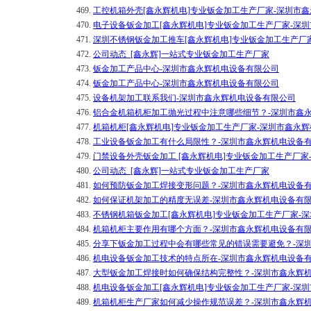
469.
工控机箱外壳[鑫永辉机电]专业钣金加工生产厂家-深圳市
470.
电子设备钣金加工[鑫永辉机电]专业钣金加工生产厂家-深
471.
深圳不锈钢钣金加工推车[鑫永辉机电]专业钣金加工生产厂
472.
公司动态_[鑫永辉]一站式专业钣金加工生产厂家
473.
钣金加工产品中心-深圳市鑫永辉机电设备有限公司
474.
钣金加工产品中心-深圳市鑫永辉机电设备有限公司
475.
设备机架加工联系我们-深圳市鑫永辉机电设备有限公司
476.
铝合金机箱机柜加工抛光过程中注意哪些细节？-深圳市鑫
477.
机箱机柜[鑫永辉机电]专业钣金加工生产厂家-深圳市鑫永
478.
工业设备钣金加工有什么局限性？-深圳市鑫永辉机电设备
479.
门禁设备外壳钣金加工 [鑫永辉机电]专业钣金加工生产厂
480.
公司动态_[鑫永辉]一站式专业钣金加工生产厂家
481.
如何预防钣金加工焊接变形问题？-深圳市鑫永辉机电设备
482.
如何保证机架加工的精度无误差-深圳市鑫永辉机电设备有
483.
不锈钢机箱钣金加工[鑫永辉机电]专业钣金加工生产厂家-
484.
机箱机柜主要作用有哪个方面？-深圳市鑫永辉机电设备有
485.
分享下钣金加工过程中会有哪些常见的错误需要避免？-深
486.
机电设备钣金加工技术的特点所在-深圳市鑫永辉机电设备
487.
大型钣金加工焊接时如何确保结构完整性？-深圳市鑫永辉
488.
机电设备钣金加工[鑫永辉机电]专业钣金加工生产厂家-深
489.
机箱机柜生产厂家如何减少操作规范误差？-深圳市鑫永辉