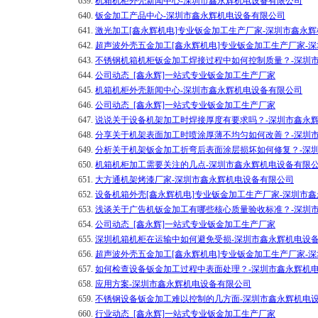
639.
机箱机柜外壳新闻中心-深圳市鑫永辉机电设备有限公司
640.
钣金加工产品中心-深圳市鑫永辉机电设备有限公司
641.
激光加工[鑫永辉机电]专业钣金加工生产厂家-深圳市鑫永
642.
超声波外壳五金加工[鑫永辉机电]专业钣金加工生产厂家-
643.
不锈钢机箱机柜钣金加工焊接过程中如何控制质量？-深圳
644.
公司动态_[鑫永辉]一站式专业钣金加工生产厂家
645.
机箱机柜外壳新闻中心-深圳市鑫永辉机电设备有限公司
646.
公司动态_[鑫永辉]一站式专业钣金加工生产厂家
647.
说说关于设备机架加工时焊接厚度有要求吗？-深圳市鑫永
648.
分享关于机架表面加工时喷涂厚薄不均匀如何改善？-深圳
649.
分析关于机架钣金加工折弯后表面涂层损坏如何修复？-深
650.
机箱机柜加工需要关注的几点-深圳市鑫永辉机电设备有限
651.
大方通机架烤漆厂家-深圳市鑫永辉机电设备有限公司
652.
设备机箱外壳[鑫永辉机电]专业钣金加工生产厂家-深圳市
653.
浅谈关于广告机钣金加工有哪些核心质量验收标准？-深圳
654.
公司动态_[鑫永辉]一站式专业钣金加工生产厂家
655.
深圳机箱机柜在运输中如何避免受损-深圳市鑫永辉机电设
656.
超声波外壳五金加工[鑫永辉机电]专业钣金加工生产厂家-
657.
如何检查设备钣金加工过程中表面处理？-深圳市鑫永辉机
658.
应用方案-深圳市鑫永辉机电设备有限公司
659.
不锈钢设备钣金加工难以控制的几方面-深圳市鑫永辉机电
660.
行业动态_[鑫永辉]一站式专业钣金加工生产厂家