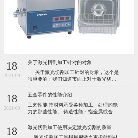
关于激光切割加工针对的对象
18
关于激光切割加工针对的对象，这个是
2021-09
很重要的；我们知道市面上对于激光切割
的使用已经不是八九十年代那样了，现在
使用激光切割的那可是数不胜数的。虽然
五金零件的性能介绍
18
很多材质使用其他的方式切割效果更佳，
工艺性能 指材料承受各种加工、处理的能
怎奈激光效率太高，所以还是被替代了。
2021-09
力的那些性能。 铸造性能：指金属或合金
就拿简单的一些材质来说吧！如石头、塑
是否适合铸造的一些工艺性能，主要包括
胶等材质
流性能、充满铸模能力；收缩性、铸件凝
激光切割加工使用决定激光切割的质量
18
固时体积收缩的能力；偏析指化学成分不
激光切割加工是指利用激光束投射到材