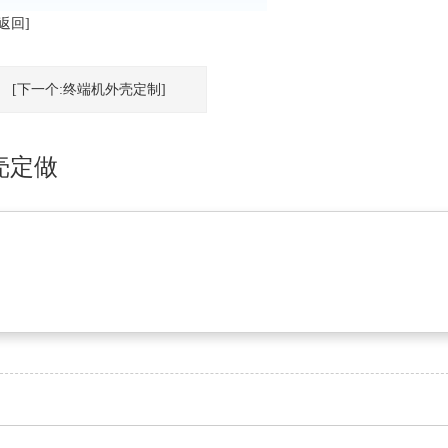
[返回]
[下一个:终端机外壳定制]
壳定做