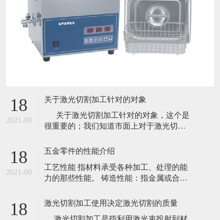
关于激光切割加工针对的对象
18
关于激光切割加工针对的对象，这个是
2021-09
很重要的；我们知道市面上对于激光切割
的使用已经不是八九十年代那样了，现在
使用激光切割的那可是数不胜数的。虽然
五金零件的性能介绍
18
很多材质使用其他的方式切割效果更佳，
工艺性能 指材料承受各种加工、处理的能
怎奈激光效率太高，所以还是被替代了。
2021-09
力的那些性能。 铸造性能：指金属或合金
就拿简单的一些材质来说吧！如石头、塑
是否适合铸造的一些工艺性能，主要包括
胶等材质
流性能、充满铸模能力；收缩性、铸件凝
激光切割加工使用决定激光切割的质量
18
固时体积收缩的能力；偏析指化学成分不
激光切割加工是指利用激光束投射到材