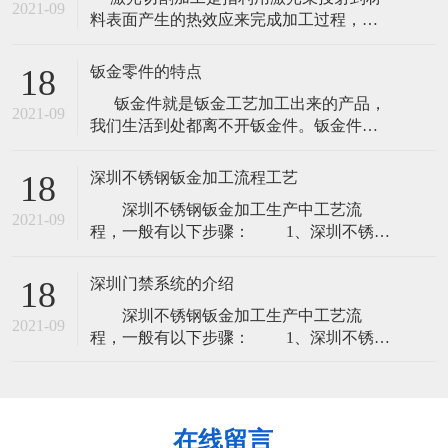
均性。 焊接性能：指金属材料通过加热或
2021-09
料表面产生的热效应来完成加工过程，包
加热和加压焊接方法，把两个或两个以上
括激光切割、激光雕刻（激光打标）等。
金属材料焊接到一起，接口处能满足使用
如今的汽车消费夸大个性化，原来的模具
目的的
钣金零件的特点
18
化出产因为自身的局限--制作模具的周期很
钣金件就是钣金工艺加工出来的产品，
长，已难以适应越来越快的车型更替。激
2021-09
我们生活到处都离不开钣金件。钣金件是
光切割成型出产塑胶产品：节约塑胶模具
通过灯丝电源绕组、激光切割、重型加
投资：
工、金属粘结、金属拉拔、等离子切割、
深圳不锈钢钣金加工流程工艺
18
精密焊接、辊轧成型、金属板材弯曲成
深圳不锈钢钣金加工生产中工艺流
型、模锻、水喷射切割来制作的。 国外
2021-09
程，一般有以下步骤： 1、深圳不锈钢
某专业期
钣金加工下料：下料时深圳不锈钢钣金加
工初始，也是必经的工艺，下料分为激光
深圳门禁系统的介绍
18
下料、数冲下料。 2、刨坑：刨坑工艺
深圳不锈钢钣金加工生产中工艺流
并不是所有产品都需要刨坑，一般客户指
2021-09
程，一般有以下步骤： 1、深圳不锈钢
定要求刨坑，才用的上刨坑 3、折弯：
钣金加工下料：下料时深圳不锈钢钣金加
想要成型产品，折弯这一步也是的，折弯
工初始，也是必经的工艺，下料分为激光
一
下料、数冲下料。 2、刨坑：刨坑工艺
并不是所有产品都需要刨坑，一般客户指
在线留言
定要求刨坑，才用的上刨坑 3、折弯：