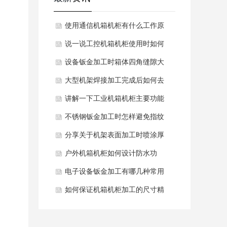
使用通信机箱机柜有什么工作原
理与产品特点？
说一说工控机箱机柜使用时如何
避免表面氧化？
设备钣金加工时箱体四角缝隙大
如何处理？
大型机架焊接加工完成后如何去
除表面打磨毛刺？
讲解一下工业机箱机柜主要功能
与优点有哪些？
不锈钢钣金加工时怎样避免指纹
油污残留造成局部腐蚀？
分享关于机架表面加工时喷涂厚
薄不均匀如何改善？
户外机箱机柜如何设计防水功
能？
电子设备钣金加工有哪几种常用
板材选型？
如何保证机箱机柜加工的尺寸精
度？