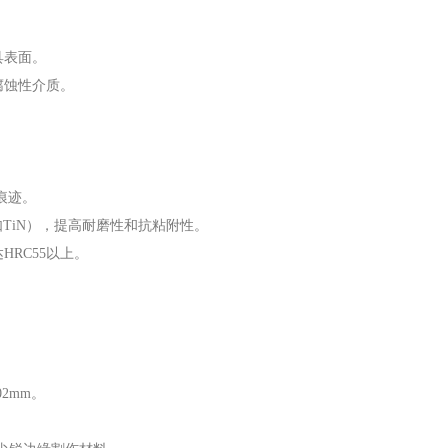
具表面。
腐蚀性介质。
痕迹。
如TiN），提高耐磨性和抗粘附性。
RC55以上。
2mm。