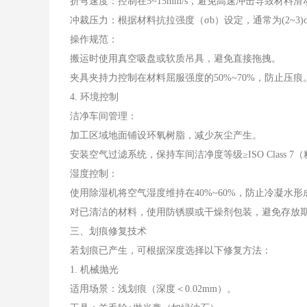
折弯速度：控制在5~15mm/s，避免高速冲击导致材料滑
冲裁压力：根据材料抗拉强度（σb）设定，通常为(2~3
操作规范：
搬运时使用真空吸盘或软质吊具，避免直接拖拽。
夹具夹持力控制在材料屈服强度的50%~70%，防止压痕
4. 环境控制
洁净车间管理：
加工区域地面铺设环氧树脂，减少灰尘产生。
安装空气过滤系统，保持车间洁净度等级≥ISO Class 7（粒
湿度控制：
使用除湿机将空气湿度维持在40%~60%，防止冷凝水形
对已清洁的材料，使用防锈膜或干燥剂包装，避免存放
三、划痕修复技术
若划痕已产生，可根据深度选择以下修复方法：
1. 机械抛光
适用场景：浅划痕（深度＜0.02mm）。