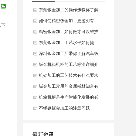
东莞钣金加工的操作步骤你了解
吗？
如何使精密钣金加工更游刃有
以下
余？
精密钣金加工如何做才可以维护
表面不被氧化浸蚀？
东莞钣金加工工艺水平如何提
高？
深圳钣金加工厂带你了解汽车钣
金的材质规定
钣金机箱机柜的工艺标淮详细介
绍
机架加工的工艺技术有什么要求
钣金加工常用的金属板材知道有
哪些吗？
机箱机柜是生产智能化发展的必
须品
不锈钢钣金加工的注意问题
最新
资讯