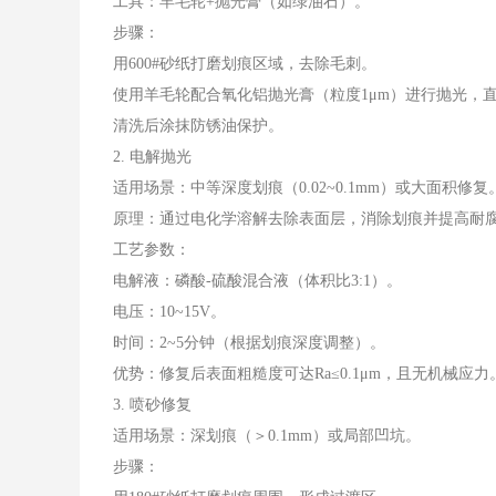
工具：羊毛轮+抛光膏（如绿油石）。
步骤：
用600#砂纸打磨划痕区域，去除毛刺。
使用羊毛轮配合氧化铝抛光膏（粒度1μm）进行抛光，
清洗后涂抹防锈油保护。
2. 电解抛光
适用场景：中等深度划痕（0.02~0.1mm）或大面积修复
原理：通过电化学溶解去除表面层，消除划痕并提高耐
工艺参数：
电解液：磷酸-硫酸混合液（体积比3:1）。
电压：10~15V。
时间：2~5分钟（根据划痕深度调整）。
优势：修复后表面粗糙度可达Ra≤0.1μm，且无机械应力
3. 喷砂修复
适用场景：深划痕（＞0.1mm）或局部凹坑。
步骤：