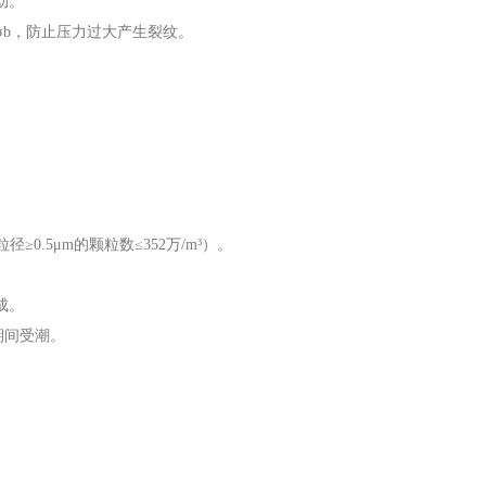
动。
)σb，防止压力过大产生裂纹。
。
径≥0.5μm的颗粒数≤352万/m³）。
成。
期间受潮。