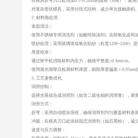
在模具折弯刃口处增加0.1~0.2mm的圆角（R角），避
对复杂形状模具，采用分段式结构，减少单次接触面积
2. 材料预处理
表面清洁：
使用不锈钢专用清洗剂（如酸性除油剂）去除氧化皮和
喷砂处理：采用玻璃珠或氧化铝砂（粒度120#~220#
厚度校准：
通过矫平机消除材料内应力，确保平整度≤0.3mm/m。
使用激光测厚仪检测材料厚度，剔除厚度偏差＞0.05mm
3. 工艺参数优化
润滑控制：
选择水基或合成润滑剂（如含二硫化钼的润滑膏），避
润滑方式：
折弯：采用自动喷涂系统，确保润滑剂均匀覆盖材料表
冲裁：在模具刃口处涂抹固态润滑剂（如石墨粉），减
速度与压力调整：