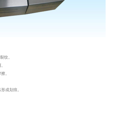
微裂纹。
屑。
摩擦。
落形成划痕。