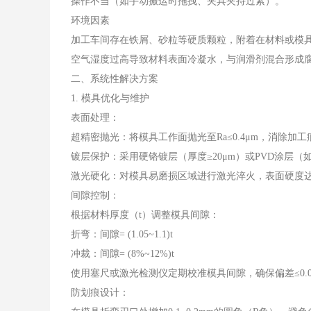
操作不当（如手动搬运时拖拽、夹具夹持过紧）。
环境因素
加工车间存在铁屑、砂粒等硬质颗粒，附着在材料或模
空气湿度过高导致材料表面冷凝水，与润滑剂混合形成
二、系统性解决方案
1. 模具优化与维护
表面处理：
超精密抛光：将模具工作面抛光至Ra≤0.4μm，消除加工
镀层保护：采用硬铬镀层（厚度≥20μm）或PVD涂层（
激光硬化：对模具易磨损区域进行激光淬火，表面硬度达H
间隙控制：
根据材料厚度（t）调整模具间隙：
折弯：间隙= (1.05~1.1)t
冲裁：间隙= (8%~12%)t
使用塞尺或激光检测仪定期校准模具间隙，确保偏差≤0.0
防划痕设计：