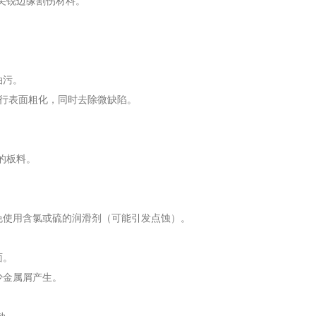
免尖锐边缘割伤材料。
。
油污。
）进行表面粗化，同时去除微缺陷。
的板料。
免使用含氯或硫的润滑剂（可能引发点蚀）。
面。
少金属屑产生。