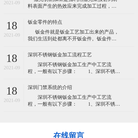
均性。 焊接性能：指金属材料通过加热或
2021-09
料表面产生的热效应来完成加工过程，包
加热和加压焊接方法，把两个或两个以上
括激光切割、激光雕刻（激光打标）等。
金属材料焊接到一起，接口处能满足使用
如今的汽车消费夸大个性化，原来的模具
目的的
钣金零件的特点
18
化出产因为自身的局限--制作模具的周期很
钣金件就是钣金工艺加工出来的产品，
长，已难以适应越来越快的车型更替。激
2021-09
我们生活到处都离不开钣金件。钣金件是
光切割成型出产塑胶产品：节约塑胶模具
通过灯丝电源绕组、激光切割、重型加
投资：
工、金属粘结、金属拉拔、等离子切割、
深圳不锈钢钣金加工流程工艺
18
精密焊接、辊轧成型、金属板材弯曲成
深圳不锈钢钣金加工生产中工艺流
型、模锻、水喷射切割来制作的。 国外
2021-09
程，一般有以下步骤： 1、深圳不锈钢
某专业期
钣金加工下料：下料时深圳不锈钢钣金加
工初始，也是必经的工艺，下料分为激光
深圳门禁系统的介绍
18
下料、数冲下料。 2、刨坑：刨坑工艺
深圳不锈钢钣金加工生产中工艺流
并不是所有产品都需要刨坑，一般客户指
2021-09
程，一般有以下步骤： 1、深圳不锈钢
定要求刨坑，才用的上刨坑 3、折弯：
钣金加工下料：下料时深圳不锈钢钣金加
想要成型产品，折弯这一步也是的，折弯
工初始，也是必经的工艺，下料分为激光
一
下料、数冲下料。 2、刨坑：刨坑工艺
并不是所有产品都需要刨坑，一般客户指
在线留言
定要求刨坑，才用的上刨坑 3、折弯：