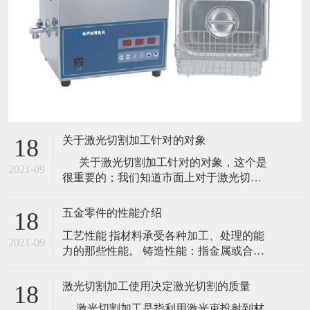
关于激光切割加工针对的对象
18
关于激光切割加工针对的对象，这个是
2021-09
很重要的；我们知道市面上对于激光切割
的使用已经不是八九十年代那样了，现在
使用激光切割的那可是数不胜数的。虽然
五金零件的性能介绍
18
很多材质使用其他的方式切割效果更佳，
工艺性能 指材料承受各种加工、处理的能
怎奈激光效率太高，所以还是被替代了。
2021-09
力的那些性能。 铸造性能：指金属或合金
就拿简单的一些材质来说吧！如石头、塑
是否适合铸造的一些工艺性能，主要包括
胶等材质
流性能、充满铸模能力；收缩性、铸件凝
激光切割加工使用决定激光切割的质量
18
固时体积收缩的能力；偏析指化学成分不
激光切割加工是指利用激光束投射到材