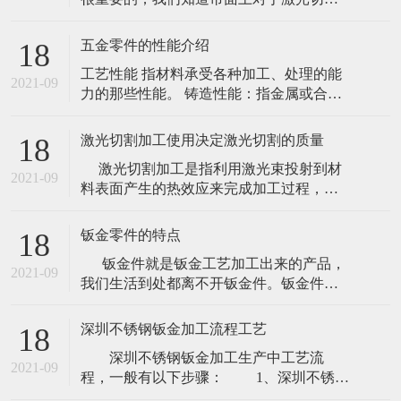
的使用已经不是八九十年代那样了，现在
使用激光切割的那可是数不胜数的。虽然
五金零件的性能介绍
18
很多材质使用其他的方式切割效果更佳，
工艺性能 指材料承受各种加工、处理的能
怎奈激光效率太高，所以还是被替代了。
2021-09
力的那些性能。 铸造性能：指金属或合金
就拿简单的一些材质来说吧！如石头、塑
是否适合铸造的一些工艺性能，主要包括
胶等材质
流性能、充满铸模能力；收缩性、铸件凝
激光切割加工使用决定激光切割的质量
18
固时体积收缩的能力；偏析指化学成分不
激光切割加工是指利用激光束投射到材
均性。 焊接性能：指金属材料通过加热或
2021-09
料表面产生的热效应来完成加工过程，包
加热和加压焊接方法，把两个或两个以上
括激光切割、激光雕刻（激光打标）等。
金属材料焊接到一起，接口处能满足使用
如今的汽车消费夸大个性化，原来的模具
目的的
钣金零件的特点
18
化出产因为自身的局限--制作模具的周期很
钣金件就是钣金工艺加工出来的产品，
长，已难以适应越来越快的车型更替。激
2021-09
我们生活到处都离不开钣金件。钣金件是
光切割成型出产塑胶产品：节约塑胶模具
通过灯丝电源绕组、激光切割、重型加
投资：
工、金属粘结、金属拉拔、等离子切割、
深圳不锈钢钣金加工流程工艺
18
精密焊接、辊轧成型、金属板材弯曲成
深圳不锈钢钣金加工生产中工艺流
型、模锻、水喷射切割来制作的。 国外
2021-09
程，一般有以下步骤： 1、深圳不锈钢
某专业期
钣金加工下料：下料时深圳不锈钢钣金加