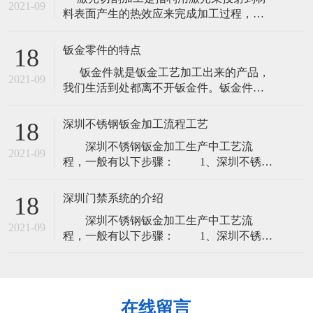
均性。 焊接性能：指金属材料通过加热或
2021-09
料表面产生的热效应来完成加工过程，包
加热和加压焊接方法，把两个或两个以上
括激光切割、激光雕刻（激光打标）等。
金属材料焊接到一起，接口处能满足使用
如今的汽车消费夸大个性化，原来的模具
目的的
钣金零件的特点
18
化出产因为自身的局限--制作模具的周期很
钣金件就是钣金工艺加工出来的产品，
长，已难以适应越来越快的车型更替。激
2021-09
我们生活到处都离不开钣金件。钣金件是
光切割成型出产塑胶产品：节约塑胶模具
通过灯丝电源绕组、激光切割、重型加
投资：
工、金属粘结、金属拉拔、等离子切割、
深圳不锈钢钣金加工流程工艺
18
精密焊接、辊轧成型、金属板材弯曲成
深圳不锈钢钣金加工生产中工艺流
型、模锻、水喷射切割来制作的。 国外
2021-09
程，一般有以下步骤： 1、深圳不锈钢
某专业期
钣金加工下料：下料时深圳不锈钢钣金加
工初始，也是必经的工艺，下料分为激光
深圳门禁系统的介绍
18
下料、数冲下料。 2、刨坑：刨坑工艺
深圳不锈钢钣金加工生产中工艺流
并不是所有产品都需要刨坑，一般客户指
2021-09
程，一般有以下步骤： 1、深圳不锈钢
定要求刨坑，才用的上刨坑 3、折弯：
钣金加工下料：下料时深圳不锈钢钣金加
想要成型产品，折弯这一步也是的，折弯
工初始，也是必经的工艺，下料分为激光
一
下料、数冲下料。 2、刨坑：刨坑工艺
并不是所有产品都需要刨坑，一般客户指
在线留言
定要求刨坑，才用的上刨坑 3、折弯：