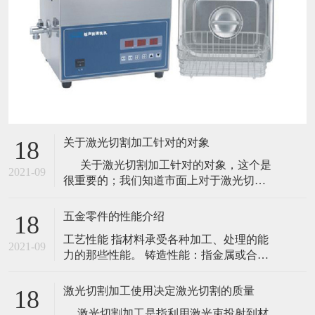
关于激光切割加工针对的对象
18
关于激光切割加工针对的对象，这个是
2021-09
很重要的；我们知道市面上对于激光切割
的使用已经不是八九十年代那样了，现在
使用激光切割的那可是数不胜数的。虽然
五金零件的性能介绍
18
很多材质使用其他的方式切割效果更佳，
工艺性能 指材料承受各种加工、处理的能
怎奈激光效率太高，所以还是被替代了。
2021-09
力的那些性能。 铸造性能：指金属或合金
就拿简单的一些材质来说吧！如石头、塑
是否适合铸造的一些工艺性能，主要包括
胶等材质
流性能、充满铸模能力；收缩性、铸件凝
激光切割加工使用决定激光切割的质量
18
固时体积收缩的能力；偏析指化学成分不
激光切割加工是指利用激光束投射到材