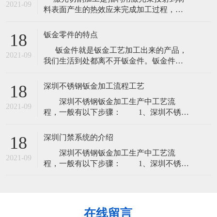
均性。 焊接性能：指金属材料通过加热或
2021-09
料表面产生的热效应来完成加工过程，包
加热和加压焊接方法，把两个或两个以上
括激光切割、激光雕刻（激光打标）等。
金属材料焊接到一起，接口处能满足使用
如今的汽车消费夸大个性化，原来的模具
目的的
钣金零件的特点
18
化出产因为自身的局限--制作模具的周期很
钣金件就是钣金工艺加工出来的产品，
长，已难以适应越来越快的车型更替。激
2021-09
我们生活到处都离不开钣金件。钣金件是
光切割成型出产塑胶产品：节约塑胶模具
通过灯丝电源绕组、激光切割、重型加
投资：
工、金属粘结、金属拉拔、等离子切割、
深圳不锈钢钣金加工流程工艺
18
精密焊接、辊轧成型、金属板材弯曲成
深圳不锈钢钣金加工生产中工艺流
型、模锻、水喷射切割来制作的。 国外
2021-09
程，一般有以下步骤： 1、深圳不锈钢
某专业期
钣金加工下料：下料时深圳不锈钢钣金加
工初始，也是必经的工艺，下料分为激光
深圳门禁系统的介绍
18
下料、数冲下料。 2、刨坑：刨坑工艺
深圳不锈钢钣金加工生产中工艺流
并不是所有产品都需要刨坑，一般客户指
2021-09
程，一般有以下步骤： 1、深圳不锈钢
定要求刨坑，才用的上刨坑 3、折弯：
钣金加工下料：下料时深圳不锈钢钣金加
想要成型产品，折弯这一步也是的，折弯
工初始，也是必经的工艺，下料分为激光
一
下料、数冲下料。 2、刨坑：刨坑工艺
并不是所有产品都需要刨坑，一般客户指
在线留言
定要求刨坑，才用的上刨坑 3、折弯：