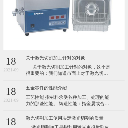
关于激光切割加工针对的对象
18
关于激光切割加工针对的对象，这个是
2021-09
很重要的；我们知道市面上对于激光切割
的使用已经不是八九十年代那样了，现在
使用激光切割的那可是数不胜数的。虽然
五金零件的性能介绍
18
很多材质使用其他的方式切割效果更佳，
工艺性能 指材料承受各种加工、处理的能
怎奈激光效率太高，所以还是被替代了。
2021-09
力的那些性能。 铸造性能：指金属或合金
就拿简单的一些材质来说吧！如石头、塑
是否适合铸造的一些工艺性能，主要包括
胶等材质
流性能、充满铸模能力；收缩性、铸件凝
激光切割加工使用决定激光切割的质量
18
固时体积收缩的能力；偏析指化学成分不
激光切割加工是指利用激光束投射到材